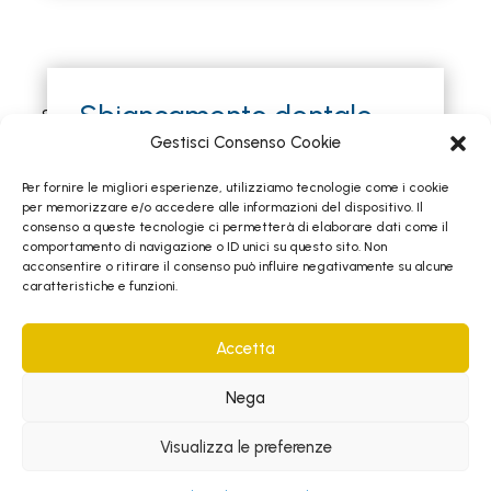
Sbiancamento dentale
professionale: sicurezza
Gestisci Consenso Cookie
ed efficacia al centro
Per fornire le migliori esperienze, utilizziamo tecnologie come i cookie
zeroventi
per memorizzare e/o accedere alle informazioni del dispositivo. Il
consenso a queste tecnologie ci permetterà di elaborare dati come il
La tecnica maggiormente utilizzata si esegue
comportamento di navigazione o ID unici su questo sito. Non
direttamente nello studio dentistico
. Questa
acconsentire o ritirare il consenso può influire negativamente su alcune
caratteristiche e funzioni.
procedura sfrutta l’azione di
agenti sbiancanti
chimici ad alta concentrazione
, potenziati da
specifiche lampade
che ne favoriscono l’azione
Accetta
in profondità. L’
intensità dello sbiancamento
dipende dalla concentrazione del principio
Nega
attivo
e dal suo tempo di posa sui denti. In ogni
caso, compatibilmente con l’esperienza del
Visualizza le preferenze
dentista, un intervento professionale garantisce
il miglior risultato possibile,
minimizzando effetti