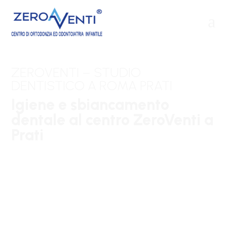
a
ZEROVENTI – STUDIO
DENTISTICO A ROMA PRATI
Igiene e sbiancamento
dentale al centro ZeroVenti a
Prati